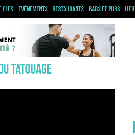
ticles
Événements
Restaurants
Bars et pubs
Lie
du tatouage