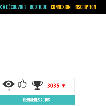
ux à découvrir
Boutique
Connexion
Inscription
3035 ▼
99
-
Dernières actus