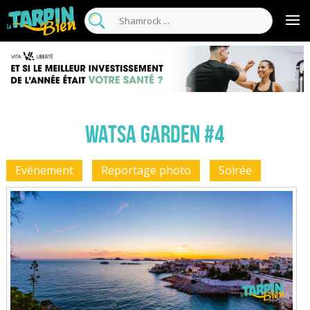
Watsa Garden #4
Evénement
Reportage photo
Soirée