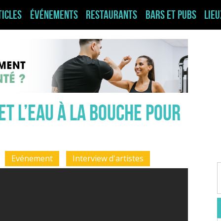
ticles
Événements
Restaurants
Bars et pubs
Lie
t l’eau à la bouche pour
Evénement
Interview d'artistes