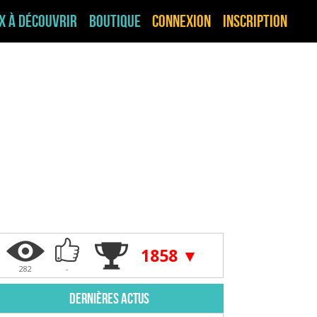
ux à découvrir
Boutique
Connexion
Inscription
1858 ▼
282
-
Dernières actus