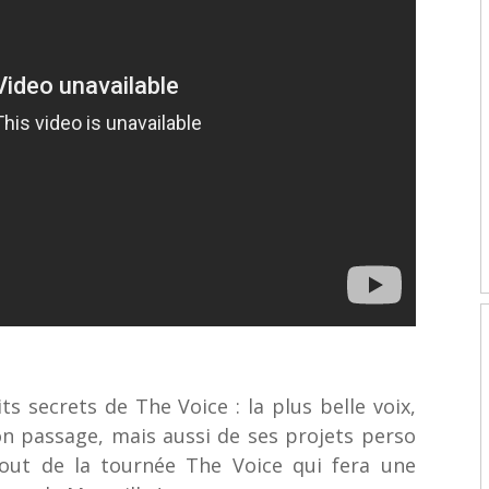
s secrets de The Voice : la plus belle voix​,
on passage, mais aussi de ses projets perso
tout de la tournée The Voice​ qui fera une