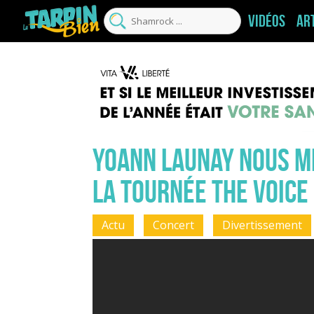
Vidéos
Ar
Yoann Launay nous me
la tournée The Voice
Actu
Concert
Divertissement
Musique