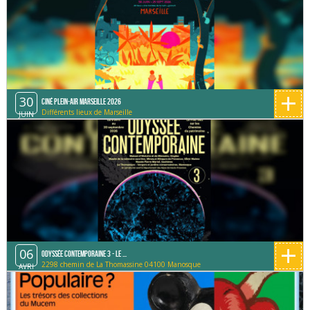
+
30
Ciné Plein-Air Marseille 2026
Différents lieux de Marseille
JUIN
+
06
Odyssée contemporaine 3 - Le ...
2298 chemin de La Thomassine 04100 Manosque
AVRI