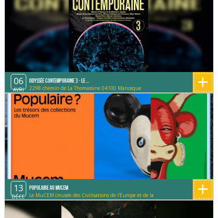
+
06
Odyssée contemporaine 3 - Le ...
2298 chemin de La Thomassine 04100 Manosque
AVRI
+
13
Populaire au MUCEM
Le MuCEM (musée des Civilisations de l'Europe et de la
DÉCE
Méditerranée)