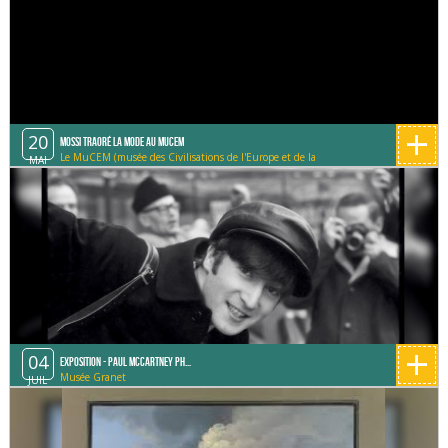
+
20
Mossi Traoré la mode au Mucem
Le MuCEM (musée des Civilisations de l'Europe et de la
MAI
Méditerranée)
+
04
Exposition - Paul McCartney Ph...
Musée Granet
JUIL