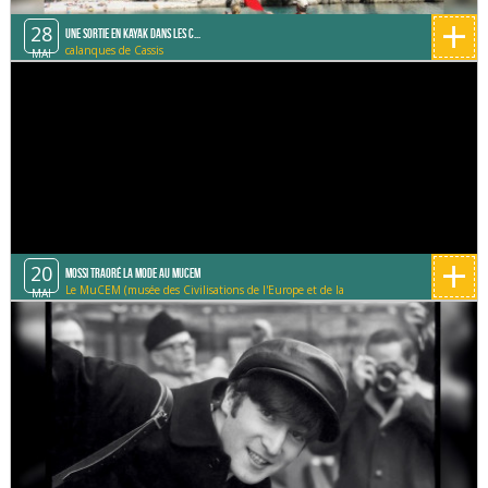
+
28
Une sortie en Kayak dans les C...
calanques de Cassis
MAI
+
20
Mossi Traoré la mode au Mucem
Le MuCEM (musée des Civilisations de l'Europe et de la
MAI
Méditerranée)