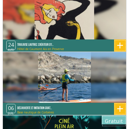
+
24
Toulouse Lautrec créateur d'i...
Hôtel de Caumont Aix en Provence
AVRI
+
06
Découverte et initiation grat...
Base nautique de Corbières
JUIL
Gratuit