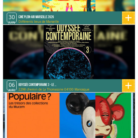
+
30
Ciné Plein-Air Marseille 2026
Différents lieux de Marseille
JUIN
+
06
Odyssée contemporaine 3 - Le ...
2298 chemin de La Thomassine 04100 Manosque
AVRI