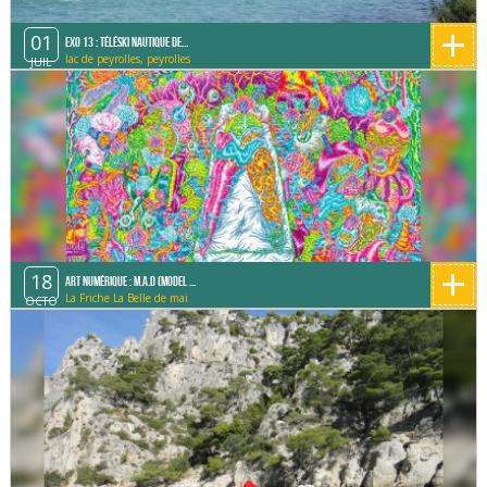
+
01
Exo 13 : Téléski Nautique de...
lac de peyrolles, peyrolles
JUIL
+
18
Art Numérique : M.A.D (Model ...
La Friche La Belle de mai
OCTO