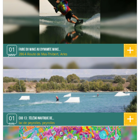
+
01
Faire du Wake au Dynamite Wake...
2864 Route de Mas-Thibert, Arles
JANV
+
01
Exo 13 : Téléski Nautique de...
lac de peyrolles, peyrolles
JUIL