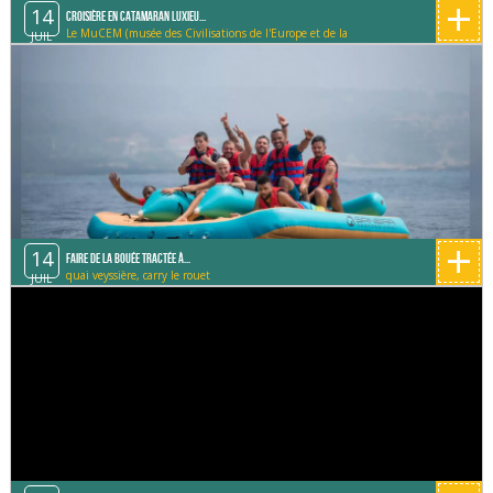
+
14
Croisière en catamaran Luxieu...
Le MuCEM (musée des Civilisations de l'Europe et de la
JUIL
Méditerranée)
+
14
Faire de la bouée tractée à...
quai veyssière, carry le rouet
JUIL