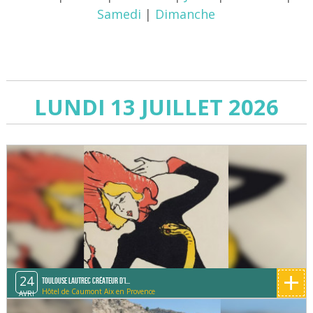
Samedi
|
Dimanche
LUNDI 13 JUILLET 2026
+
24
Toulouse Lautrec créateur d'i...
Hôtel de Caumont Aix en Provence
AVRI