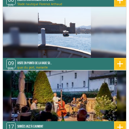
+
Stade nautique Florence Arthaud
JUIL
+
09
Visite en pointu de la rade su...
quai du port, marseille
JUIL
+
17
Soirées Jazz à Caumont