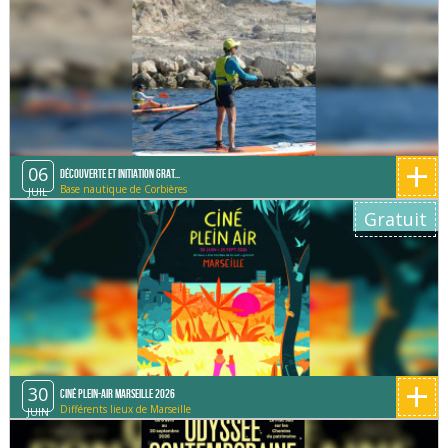
+
06
Découverte et initiation grat...
Base nautique de Corbières
JUIL
Gratuit
+
30
Ciné Plein-Air Marseille 2026
Différents lieux de Marseille
JUIN