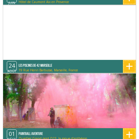
Hôtel de Caumont Aix en Provence
JUIN
+
24
Les Piscines de 42 Marseille
19 Rue Henri Barbusse, Marseille, France
AOÛT
+
01
Paintball Aventure
Quartier Grand pont D23, la roque d'anthéron