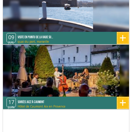
+
09
Visite en pointu de la rade su...
quai du port, marseille
JUIL
+
17
Soirées Jazz à Caumont
Hôtel de Caumont Aix en Provence
JUIN