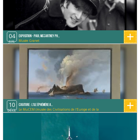
+
04
Exposition - Paul McCartney Ph...
Musée Granet
JUIL
+
10
Cogitore : L'ile éphémère a...
Le MuCEM (musée des Civilisations de l'Europe et de la
DÉCE
Méditerranée)