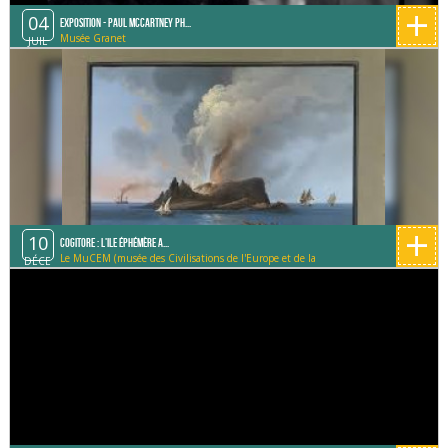
+
04
Exposition - Paul McCartney Ph...
Musée Granet
JUIL
+
10
Cogitore : L'ile éphémère a...
Le MuCEM (musée des Civilisations de l'Europe et de la
DÉCE
Méditerranée)