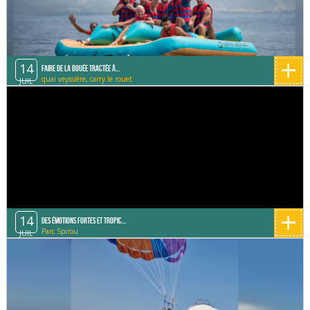
+
14
Faire de la bouée tractée à...
quai veyssière, carry le rouet
JUIL
+
14
Des émotions fortes et tropic...
Parc Spirou
JUIL