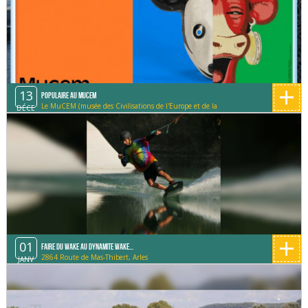
+
13
Populaire au MUCEM
Le MuCEM (musée des Civilisations de l'Europe et de la
DÉCE
Méditerranée)
+
01
Faire du Wake au Dynamite Wake...
2864 Route de Mas-Thibert, Arles
JANV