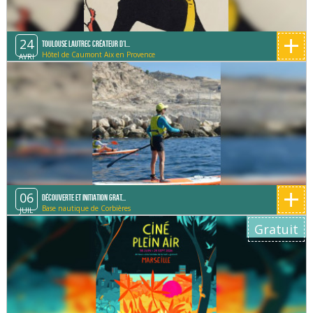
+
24
Toulouse Lautrec créateur d'i...
Hôtel de Caumont Aix en Provence
AVRI
+
06
Découverte et initiation grat...
Base nautique de Corbières
JUIL
Gratuit