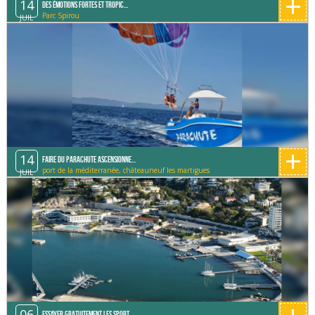
+
14
Des émotions fortes et tropic...
Parc Spirou
JUIL
+
14
Faire du parachute ascensionne...
port de la méditerranée, châteauneuf les martigues
JUIL
06
Essayer gratuitement les sport...