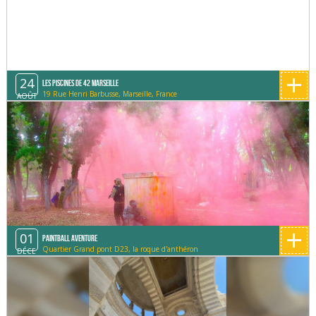
+
24
Les Piscines de 42 Marseille
19 Rue Henri Barbusse, Marseille, France
AOÛT
+
01
Paintball Aventure
Quartier Grand pont D23, la roque d'anthéron
DÉCE