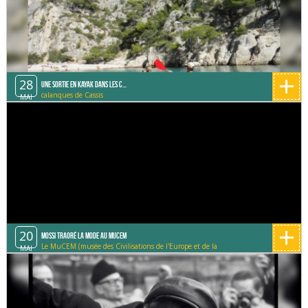
+
28
Une sortie en Kayak dans les C...
calanques de Cassis
MAI
+
20
Mossi Traoré la mode au Mucem
Le MuCEM (musée des Civilisations de l'Europe et de la
MAI
Méditerranée)