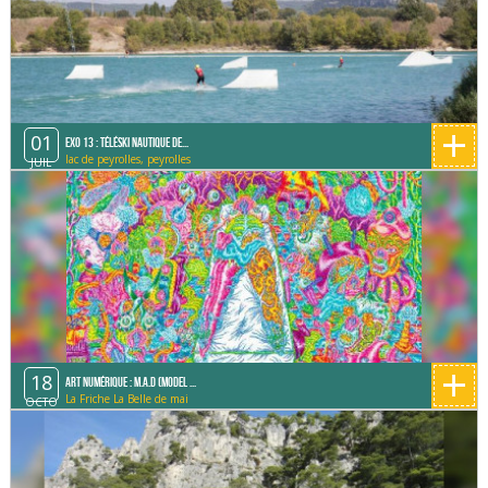
+
01
Exo 13 : Téléski Nautique de...
lac de peyrolles, peyrolles
JUIL
+
18
Art Numérique : M.A.D (Model ...
La Friche La Belle de mai
OCTO