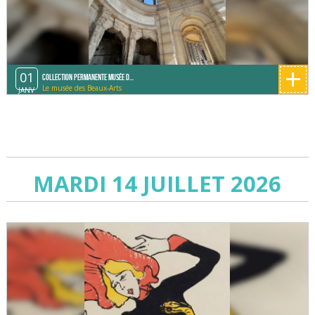
+
01
Collection permanente Musée d...
Le musée des Beaux-Arts
JANV
MARDI 14 JUILLET 2026