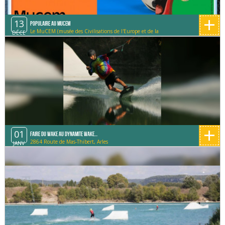
+
13
Populaire au MUCEM
Le MuCEM (musée des Civilisations de l'Europe et de la
DÉCE
Méditerranée)
+
01
Faire du Wake au Dynamite Wake...
2864 Route de Mas-Thibert, Arles
JANV