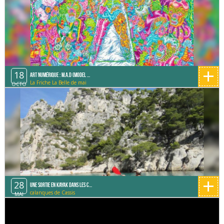
+
18
Art Numérique : M.A.D (Model ...
La Friche La Belle de mai
OCTO
+
28
Une sortie en Kayak dans les C...
calanques de Cassis
MAI