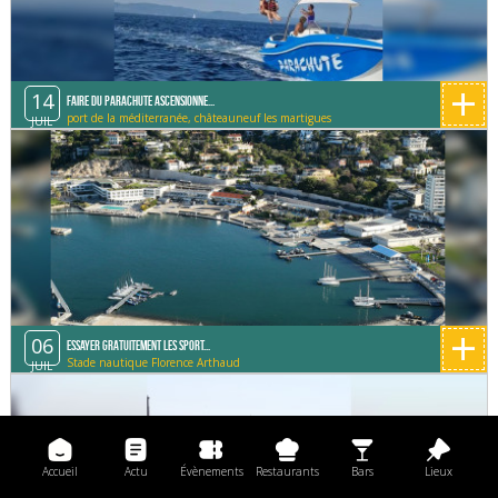
+
14
Faire du parachute ascensionne...
port de la méditerranée, châteauneuf les martigues
JUIL
+
06
Essayer gratuitement les sport...
Stade nautique Florence Arthaud
JUIL
Accueil
Actu
Évènements
Restaurants
Bars
Lieux