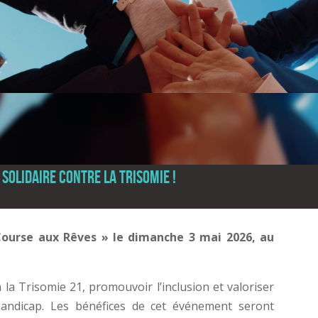
solidaire contre la trisomie !
 Course aux Rêves » le dimanche 3 mai 2026, au
à la Trisomie 21, promouvoir l’inclusion et valoriser
andicap. Les bénéfices de cet événement seront