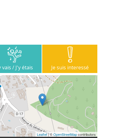
y vais / J'y étais
Je suis interessé
Leaflet
| ©
OpenStreetMap
contributors