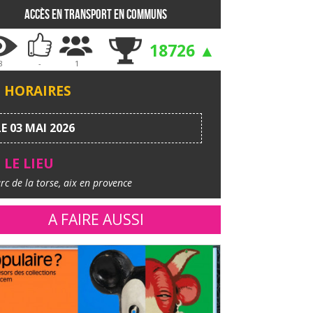
Accès en transport en communs
18726 ▲
8
-
1
HORAIRES
LE 03 MAI 2026
LE LIEU
rc de la torse, aix en provence
A FAIRE AUSSI