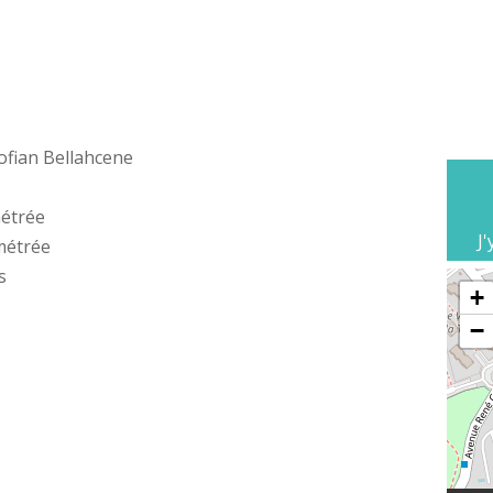
Sofian Bellahcene
étrée
J'
métrée
s
+
−