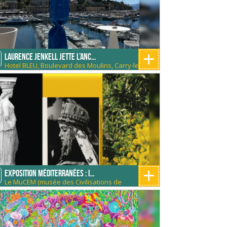
+
Laurence Jenkell jette l’anc...
Hotel BLEU, Boulevard des Moulins, Carry-le-
Rouet, France
+
Exposition Méditerranées : I...
Le MuCEM (musée des Civilisations de
l'Europe et de la Méditerranée)