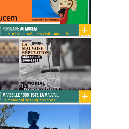
+
Populaire au MUCEM
Le MuCEM (musée des Civilisations de
E
l'Europe et de la Méditerranée)
+
Marseille 1900-1943. La mauvai...
Le mémorial des Déportations