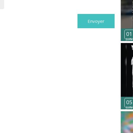
01
JUIN
05
JUIN