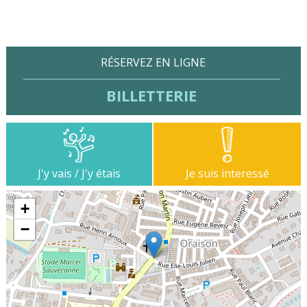
RÉSERVEZ EN LIGNE
BILLETTERIE
J'y vais / J'y étais
Je suis interessé
+
−