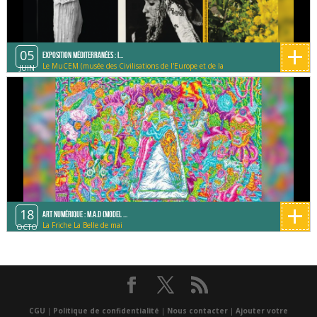
+
05
Exposition Méditerranées : I...
Le MuCEM (musée des Civilisations de l'Europe et de la
JUIN
Méditerranée)
+
18
Art Numérique : M.A.D (Model ...
La Friche La Belle de mai
OCTO
CGU
|
Politique de confidentialité
|
Nous contacter
|
Ajouter votre