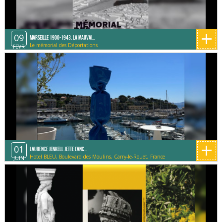
+
09
Marseille 1900-1943. La mauvai...
Le mémorial des Déportations
FEVR
+
01
Laurence Jenkell jette l’anc...
Hotel BLEU, Boulevard des Moulins, Carry-le-Rouet, France
JUIN