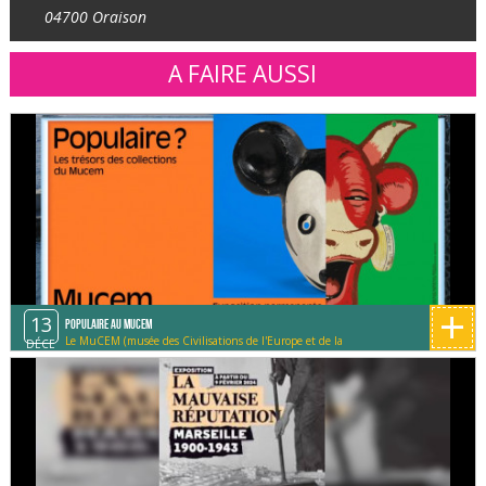
04700 Oraison
A FAIRE AUSSI
+
13
Populaire au MUCEM
Le MuCEM (musée des Civilisations de l'Europe et de la
DÉCE
Méditerranée)