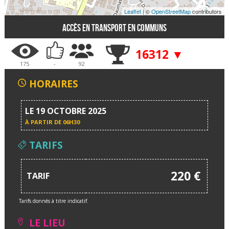
Leaflet
| ©
OpenStreetMap
contributors
Accès en transport en communs
16312 ▼
175
-
92
HORAIRES
LE 19 OCTOBRE 2025
À PARTIR DE
06H30
TARIFS
220 €
TARIF
Tarifs donnés à titre indicatif.
LE LIEU