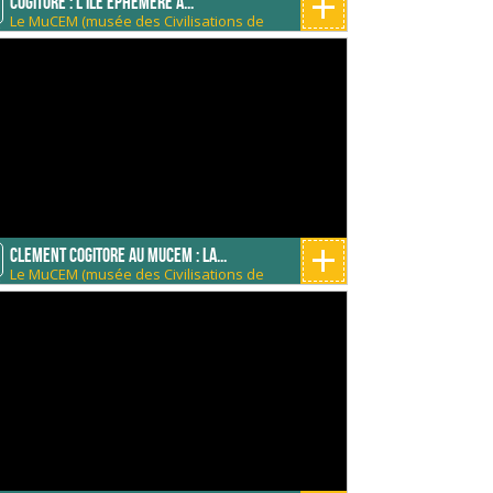
+
Cogitore : L'ile éphémère a...
Le MuCEM (musée des Civilisations de
E
l'Europe et de la Méditerranée)
+
Clement Cogitore au Mucem : la...
Le MuCEM (musée des Civilisations de
E
l'Europe et de la Méditerranée)