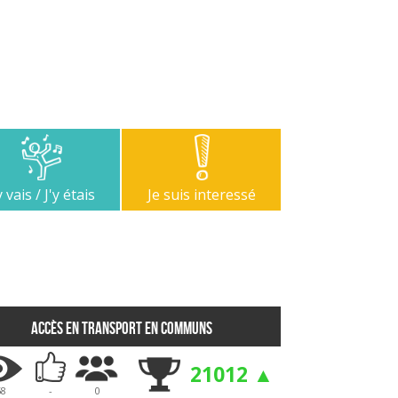
y vais / J'y étais
Je suis interessé
Accès en transport en communs
21012 ▲
58
-
0