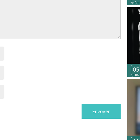
DÉC
05
JUIN