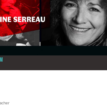
FM
acher