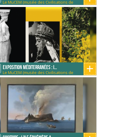
Le MuCEM (musée des Civilisations de
E
l'Europe et de la Méditerranée)
+
Exposition Méditerranées : I...
Le MuCEM (musée des Civilisations de
l'Europe et de la Méditerranée)