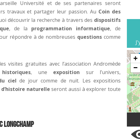
rseille Université et de ses partenaires seront
rs travaux et partager leur passion. Au
Coin des
quoi découvrir la recherche à travers des
dispositifs
que
, de la
programmation informatique
, de
à pour répondre à de nombreuses
questions
comme
J'
+
des visites gratuites avec l’association Andromède
−
historiques
, une
exposition
sur l’univers,
du ciel
de jour comme de nuit. Les expositions
’histoire naturelle
seront aussi à explorer toute
rc Longchamp