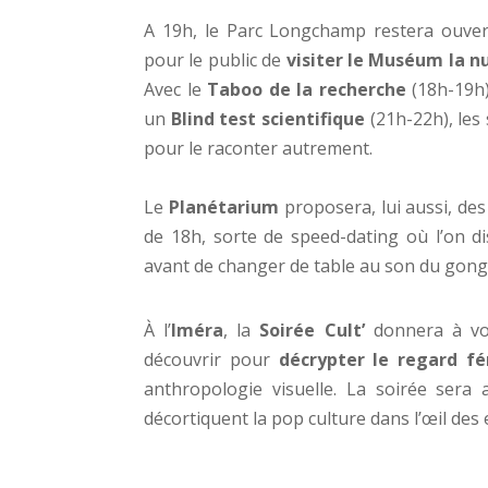
A 19h, le Parc Longchamp restera ouvert 
pour le public de
visiter le Muséum la nu
Avec le
Taboo de la recherche
(18h-19h
un
Blind test scientifique
(21h-22h), les 
pour le raconter autrement.
Le
Planétarium
proposera, lui aussi, de
de 18h, sorte de speed-dating où l’on d
avant de changer de table au son du gong
À l’
Iméra
, la
Soirée Cult’
donnera à voi
découvrir pour
décrypter le regard f
anthropologie visuelle. La soirée sera 
décortiquent la pop culture dans l’œil des 