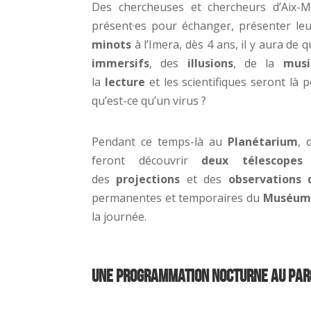
Des chercheuses et chercheurs d’Aix-Ma
présent·es pour échanger, présenter leu
minots
à l’Imera, dès 4 ans, il y aura de 
immersifs
, des
illusions
, de la
musi
la
lecture
et les scientifiques seront l
qu’est-ce qu’un virus ?
Pendant ce temps-là au
Planétarium
, 
feront découvrir
deux télescopes 
des
projections
et des
observations 
permanentes et temporaires du
Muséum d
la journée.
Une programmation nocturne au Pa