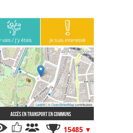
y vais / J'y étais
Je suis interessé
Leaflet
| ©
OpenStreetMap
contributors
Accès en transport en communs
15485 ▼