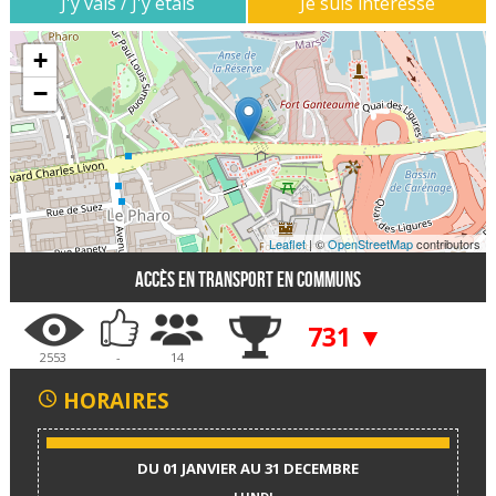
J'y vais / J'y étais
Je suis interessé
+
−
Leaflet
| ©
OpenStreetMap
contributors
Accès en transport en communs
731 ▼
2553
-
14
HORAIRES
DU 01 JANVIER AU 31 DECEMBRE