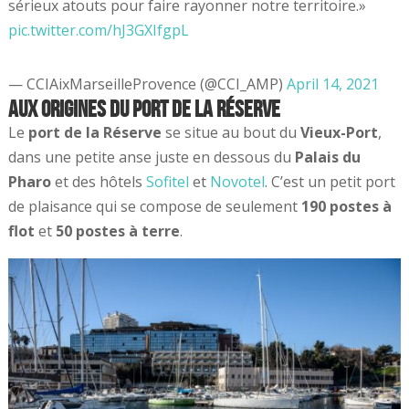
sérieux atouts pour faire rayonner notre territoire.»
pic.twitter.com/hJ3GXIfgpL
— CCIAixMarseilleProvence (@CCI_AMP)
April 14, 2021
Aux origines du port de la Réserve
Le
port de la Réserve
se situe au bout du
Vieux-Port
,
dans une petite anse juste en dessous du
Palais du
Pharo
et des hôtels
Sofitel
et
Novotel
. C’est un petit port
de plaisance qui se compose de seulement
190 postes à
flot
et
50 postes à terre
.