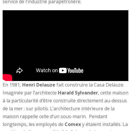
service de l’industrie parapétrolière.
En 1981,
Henri Delauze
fait construire la Casa Delauze.
Imaginée par l’architecte
Harald Sylvander
, cette maison
à la particularité d’être construite directement au-dessus
de la mer : sur pilotis. L’architecture intérieure de la
maison rappelle celle d’un sous-marin. Pendant
longtemps, les employés de
Comex
y étaient installés. La