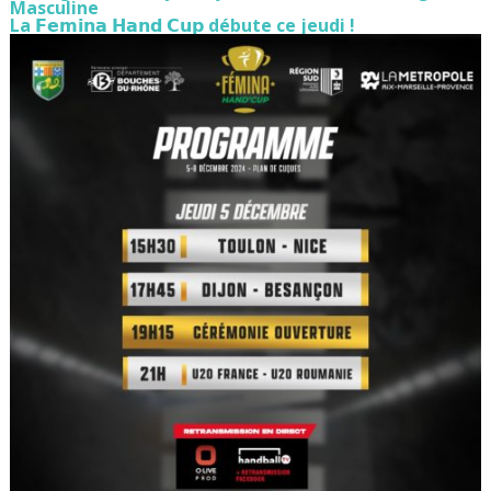
Masculine
La 𝗙𝗲𝗺𝗶𝗻𝗮 𝗛𝗮𝗻𝗱 𝗖𝘂𝗽 débute ce jeudi !