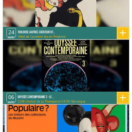
+
24
Toulouse Lautrec créateur d'i...
Hôtel de Caumont Aix en Provence
AVRI
+
06
Odyssée contemporaine 3 - Le ...
2298 chemin de La Thomassine 04100 Manosque
AVRI