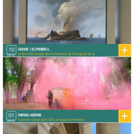
+
10
Cogitore : L'ile éphémère a...
Le MuCEM (musée des Civilisations de l'Europe et de la
DÉCE
Méditerranée)
+
01
Paintball Aventure
Quartier Grand pont D23, la roque d'anthéron
DÉCE