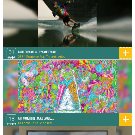
+
01
Faire du Wake au Dynamite Wake...
2864 Route de Mas-Thibert, Arles
JANV
+
18
Art Numérique : M.A.D (Model ...
La Friche La Belle de mai
OCTO