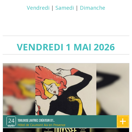
Vendredi
|
Samedi
|
Dimanche
VENDREDI 1 MAI 2026
+
24
Toulouse Lautrec créateur d'i...
Hôtel de Caumont Aix en Provence
AVRI