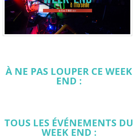
À NE PAS LOUPER CE WEEK
END :
TOUS LES ÉVÉNEMENTS DU
WEEK END :