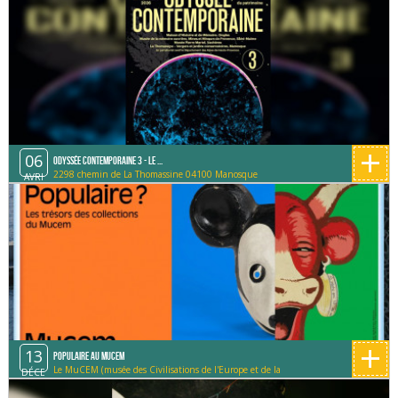
+
06
Odyssée contemporaine 3 - Le ...
2298 chemin de La Thomassine 04100 Manosque
AVRI
+
13
Populaire au MUCEM
Le MuCEM (musée des Civilisations de l'Europe et de la
DÉCE
Méditerranée)