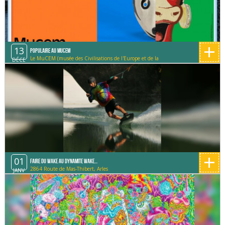
+
13
Populaire au MUCEM
Le MuCEM (musée des Civilisations de l'Europe et de la
DÉCE
Méditerranée)
+
01
Faire du Wake au Dynamite Wake...
2864 Route de Mas-Thibert, Arles
JANV