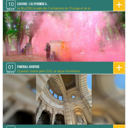
+
10
Cogitore : L'ile éphémère a...
Le MuCEM (musée des Civilisations de l'Europe et de la
DÉCE
Méditerranée)
+
01
Paintball Aventure
Quartier Grand pont D23, la roque d'anthéron
DÉCE