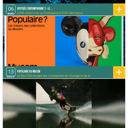
+
06
Odyssée contemporaine 3 - Le ...
2298 chemin de La Thomassine 04100 Manosque
AVRI
+
13
Populaire au MUCEM
Le MuCEM (musée des Civilisations de l'Europe et de la
DÉCE
Méditerranée)