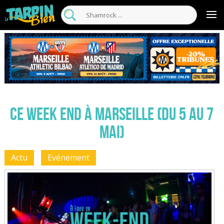
Ce week end à Marseille (du 5 au 7
mai)
Actu
Evénement