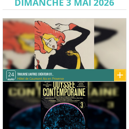
DIMANCHE 3 MAI 2026
+
24
Toulouse Lautrec créateur d'i...
Hôtel de Caumont Aix en Provence
AVRI