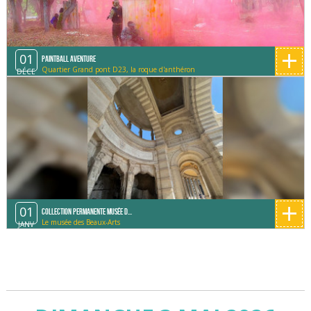
+
01
Paintball Aventure
Quartier Grand pont D23, la roque d'anthéron
DÉCE
+
01
Collection permanente Musée d...
Le musée des Beaux-Arts
JANV