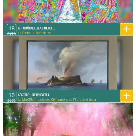
+
18
Art Numérique : M.A.D (Model ...
La Friche La Belle de mai
OCTO
+
10
Cogitore : L'ile éphémère a...
Le MuCEM (musée des Civilisations de l'Europe et de la
DÉCE
Méditerranée)