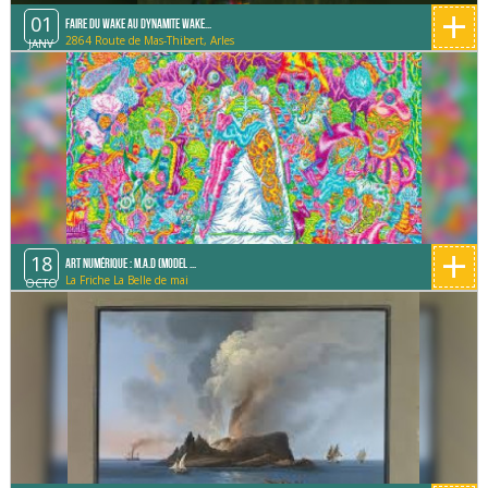
+
01
Faire du Wake au Dynamite Wake...
2864 Route de Mas-Thibert, Arles
JANV
+
18
Art Numérique : M.A.D (Model ...
La Friche La Belle de mai
OCTO