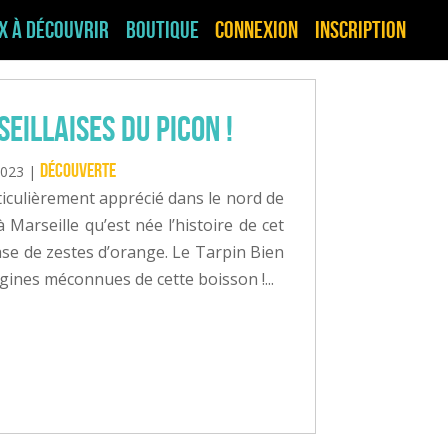
ux à découvrir
Boutique
Connexion
Inscription
seillaises du Picon !
Découverte
2023
|
ticulièrement apprécié dans le nord de
à Marseille qu’est née l’histoire de cet
se de zestes d’orange. Le Tarpin Bien
igines méconnues de cette boisson !...