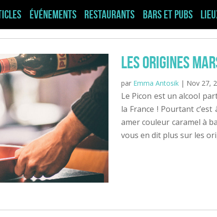
ticles
Événements
Restaurants
Bars et pubs
Lie
Les origines Mar
par
Emma Antosik
|
Nov 27, 
Le Picon est un alcool par
la France ! Pourtant c’est 
amer couleur caramel à ba
vous en dit plus sur les or