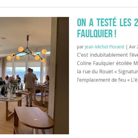
On a testé les 
Faulquier !
par
Jean-Michel Florand
|
Avr 
C’est indubitablement l’
Coline Faulquier étoilée 
la rue du Rouet « Signatu
l’emplacement de feu « L’épu