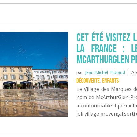
Cet été visitez 
la France : L
McArthurGlen Pr
par
Jean-Michel Florand
|
Ao
Découverte
Enfants
,
Le Village des Marques 
nom de McArthurGlen Pro
incontournable il permet d
joli village provençal sorti