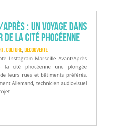
/Après : un voyage dans
r de la cité phocéenne
rt
Culture
Découverte
,
,
pte Instagram Marseille Avant/Après
e la cité phocéenne une plongée
e de leurs rues et bâtiments préférés.
ent Allemand, technicien audiovisuel
jet...