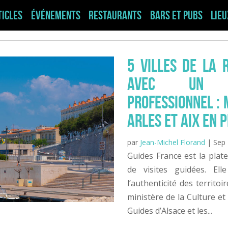
ticles
Événements
Restaurants
Bars et pubs
Lie
5 villes de la r
avec un gu
professionnel : 
Arles et Aix En 
par
Jean-Michel Florand
|
Sep 
Guides France est la plat
de visites guidées. E
l’authenticité des territ
ministère de la Culture et
Guides d’Alsace et les...