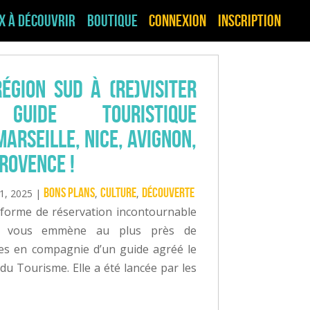
ux à découvrir
Boutique
Connexion
Inscription
égion Sud à (re)visiter
ide touristique
Marseille, Nice, Avignon,
Provence !
Bons plans
Culture
Découverte
1, 2025
|
,
,
eforme de réservation incontournable
lle vous emmène au plus près de
oires en compagnie d’un guide agréé le
 du Tourisme. Elle a été lancée par les