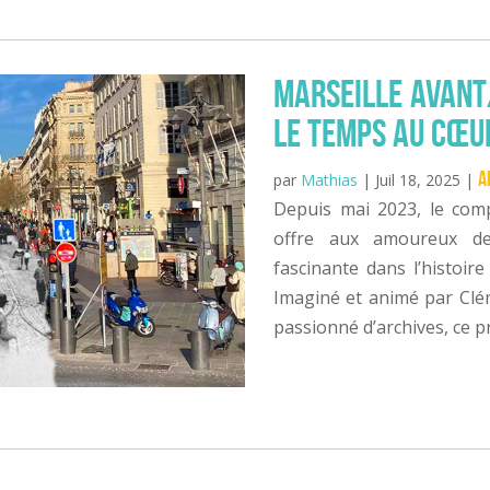
Marseille Avant
le temps au cœu
A
par
Mathias
|
Juil 18, 2025
|
Depuis mai 2023, le com
offre aux amoureux d
fascinante dans l’histoir
Imaginé et animé par Clém
passionné d’archives, ce pro