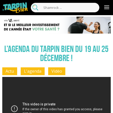
L’agenda du Tarpin Bien du 19 au 25
décembre !
Actu
L'agenda
Vidéo