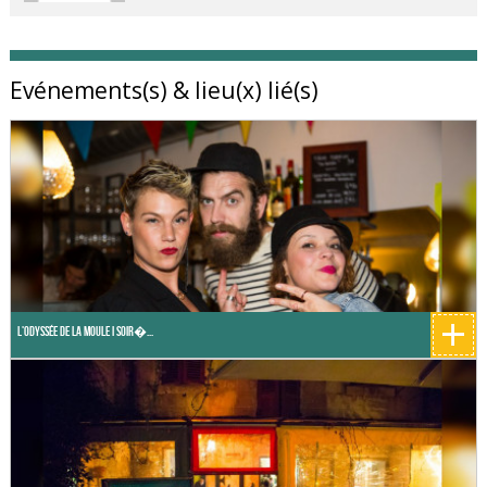
Evénements(s) & lieu(x) lié(s)
+
L'odyssée de la Moule I Soir�...