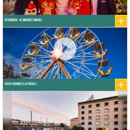
+
Afterwork - AC Marriott Marsei...
+
Folies foraines à la friche l...