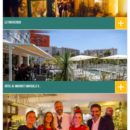
+
Le Fantastique
+
Hôtel Ac Marriott Marseille V...