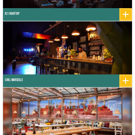
+
R2 I Rooftop
+
Chill Marseille