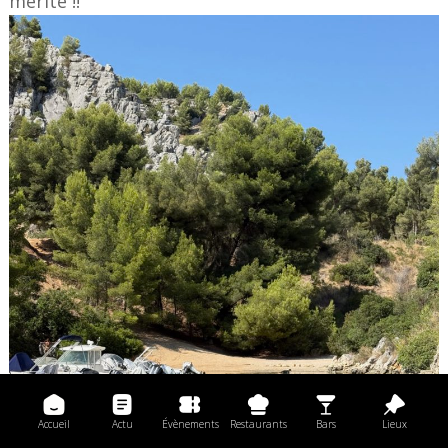
mérite !!
Accueil
Actu
Évènements
Restaurants
Bars
Lieux