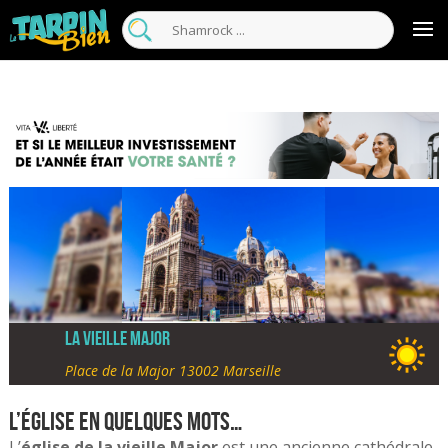
La vieille major
Place de la Major 13002 Marseille
L’église en quelques mots…
L’
église de la vieille Major
est une ancienne cathédrale