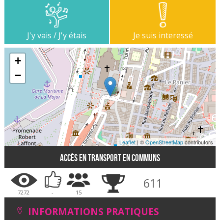
J'y vais / J'y étais
Je suis interessé
+
−
Leaflet
| ©
OpenStreetMap
contributors
Accès en transport en communs
611
7272
-
15
INFORMATIONS PRATIQUES