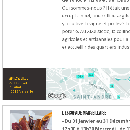
de 10h00 à 12h00 et de 15h00
Qui sommes-nous ? Il était une 
exceptionnel, une colline argi
y a cultivé la vigne et prélevé 
poterie. Au XIXe siècle, la colli
agricoles et artisanales pour a
et accueillir des quartiers indus
Adresse lieu :
20 boulevard
d'Hanoi
13015 Marseille
L’Escapade Marseillaise
- Du 01 Janvier au 31 Décembr
12h00 à 13h30 Mercredi : de 1