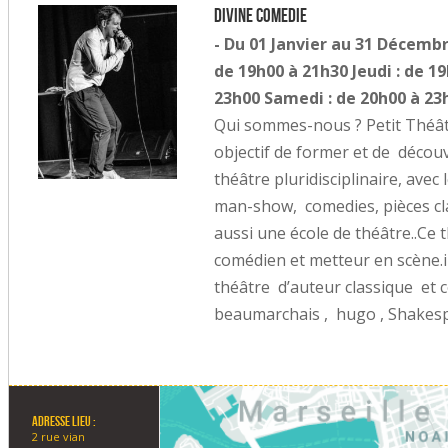
Divine Comedie
- Du 01 Janvier au 31 Décembr
de 19h00 à 21h30 Jeudi : de 1
23h00 Samedi : de 20h00 à 23
Qui sommes-nous ? Petit Théâtr
objectif de former et de découv
théâtre pluridisciplinaire, ave
man-show, comedies, pièces clas
aussi une école de théâtre..Ce 
comédien et metteur en scène.il
théâtre d’auteur classique et
beaumarchais , hugo , Shakespe
Adresse lieu :
2 rue vian