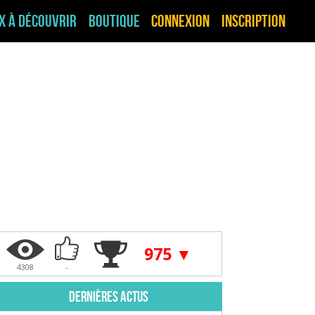
ux à découvrir
Boutique
Connexion
Inscription
975 ▼
4308
-
Dernières actus