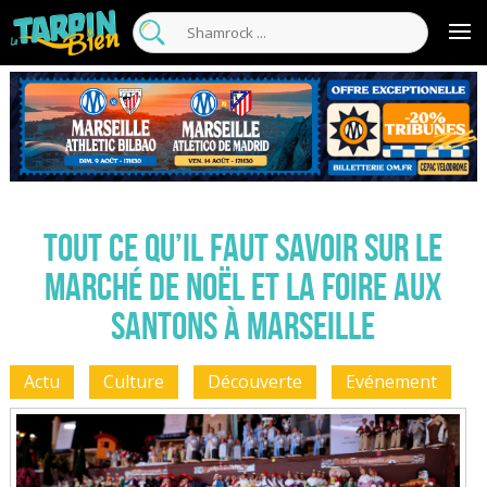
Tout ce qu’il faut savoir sur le
marché de Noël et la Foire aux
Santons à Marseille
Actu
Culture
Découverte
Evénement