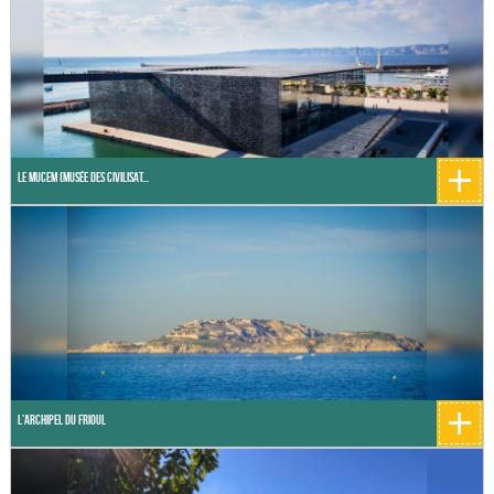
+
Le MuCEM (musée des Civilisat...
+
L'Archipel du Frioul