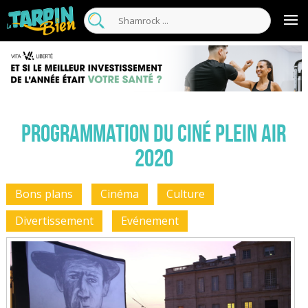
Programmation du Ciné Plein Air
2020
Bons plans
Cinéma
Culture
Divertissement
Evénement