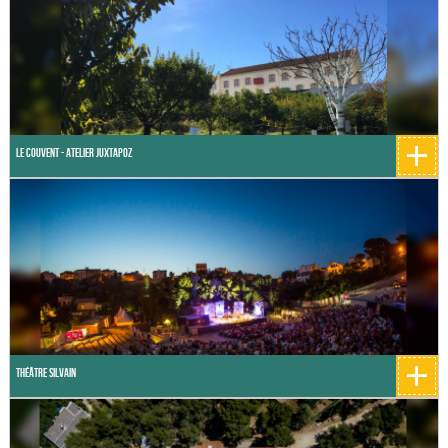
+
Le Couvent - Atelier Juxtapoz
+
Théâtre Silvain