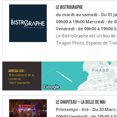
Le BistroGraphe
du mardi au samedi - Du 01 J
09h00 à 19h00 Mercredi : de 0
Vendredi : de 09h00 à 19h00 
Le BistroGraphe est un lieu de v
Tirages Photo, Espaces de Trav
Adresse lieu :
78 boulevard de la
corderie
13007 marseille
Le Chapiteau – la belle de mai
Printemps - été - Du 20 Mars 
00h00 Vendredi : de 18h00 à 